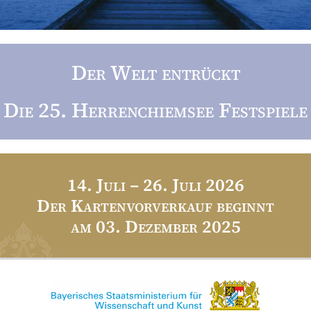
Der Welt entrückt
Die 25. Herrenchiemsee Festspiele
14. Juli – 26. Juli 2026
Der Kartenvorverkauf beginnt
am 03. Dezember 2025